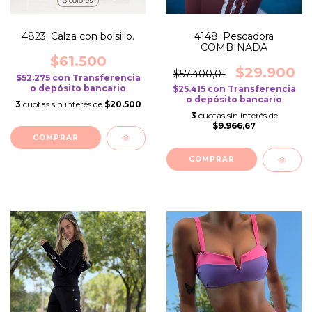
3 colores
4823. Calza con bolsillo.
4148. Pescadora
COMBINADA
$61.500
$29.900
$57.400,01
$52.275
con
Transferencia
o depósito bancario
$25.415
con
Transferencia
o depósito bancario
3
cuotas sin interés de
$20.500
3
cuotas sin interés de
$9.966,67
COMPRAR
COMPRAR