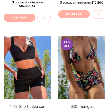
3
cuotas sin interés de
3
cuotas sin interés de
$10.500
$15.033,34
COMPRAR
COMPRAR
41
%
OFF
4419. Short calza con
1030. Triangulo