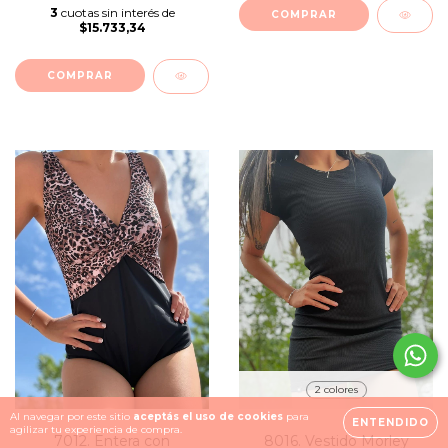
3
cuotas sin interés de
COMPRAR
$15.733,34
COMPRAR
2 colores
Al navegar por este sitio
aceptás el uso de cookies
para
ENTENDIDO
agilizar tu experiencia de compra.
7012. Entera con
8016. Vestido Morley