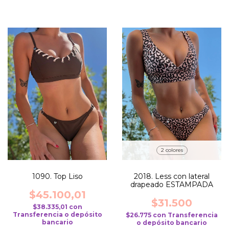
2 colores
1090. Top Liso
2018. Less con lateral
drapeado ESTAMPADA
$45.100,01
$31.500
$38.335,01
con
Transferencia o depósito
$26.775
con
Transferencia
bancario
o depósito bancario