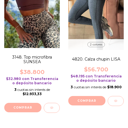
2 colores
3148. Top microfibra
4820. Calza chupin LISA
SUNSEA
$56.700
$38.800
$48.195
con
Transferencia
$32.980
con
Transferencia
o depósito bancario
o depósito bancario
3
cuotas sin interés de
$18.900
3
cuotas sin interés de
$12.933,33
COMPRAR
COMPRAR