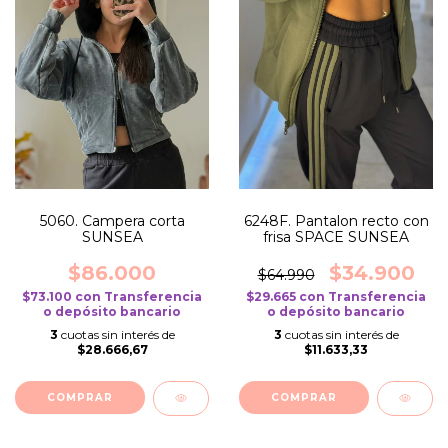
5060. Campera corta
6248F. Pantalon recto con
SUNSEA
frisa SPACE SUNSEA
$86.000
$34.900
$64.990
$73.100
con
Transferencia
$29.665
con
Transferencia
o depósito bancario
o depósito bancario
3
cuotas sin interés de
3
cuotas sin interés de
$28.666,67
$11.633,33
COMPRAR
COMPRAR