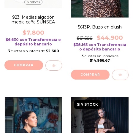
4 colores
923. Medias algodón
media caña SUNSEA
5613P. Buzo en plush
$7.800
$44.900
$61.500
$6.630
con
Transferencia o
depósito bancario
$38.165
con
Transferencia
o depósito bancario
3
cuotas sin interés de
$2.600
3
cuotas sin interés de
$14.966,67
COMPRAR
COMPRAR
SIN STOCK