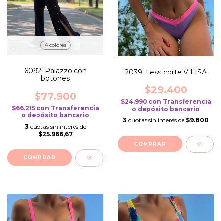
4 colores
6092. Palazzo con
2039. Less corte V LISA
botones
$29.400
$77.900
$24.990
con
Transferencia
$66.215
con
Transferencia
o depósito bancario
o depósito bancario
3
cuotas sin interés de
$9.800
3
cuotas sin interés de
$25.966,67
COMPRAR
COMPRAR