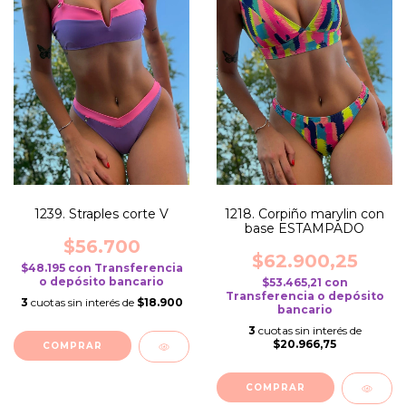
1239. Straples corte V
1218. Corpiño marylin con
base ESTAMPADO
$56.700
$62.900,25
$48.195
con
Transferencia
o depósito bancario
$53.465,21
con
Transferencia o depósito
3
cuotas sin interés de
$18.900
bancario
3
cuotas sin interés de
$20.966,75
COMPRAR
COMPRAR