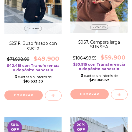
2 colores
5 colores
5067. Campera larga
5251F. Buzo frisado con
SUNSEA
cuello
$59.900
$49.900
$106.499,55
$71.998,99
$50.915
con
Transferencia
$42.415
con
Transferencia
o depósito bancario
o depósito bancario
3
cuotas sin interés de
3
cuotas sin interés de
$19.966,67
$16.633,33
COMPRAR
COMPRAR
50
%
20
%
OFF
OFF