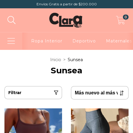
Envíos Gratis a partir de $200.000
0
Ropa Interior
Deportivo
Maternales
Inicio
>
Sunsea
Sunsea
Filtrar