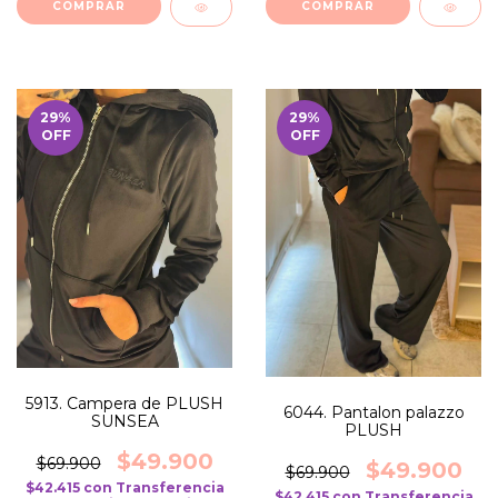
COMPRAR
COMPRAR
29
%
29
%
OFF
OFF
5913. Campera de PLUSH
6044. Pantalon palazzo
SUNSEA
PLUSH
$49.900
$69.900
$49.900
$69.900
$42.415
con
Transferencia
$42.415
con
Transferencia