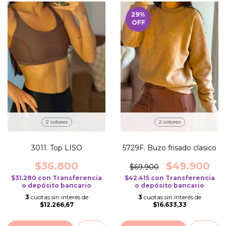
29
%
OFF
2 colores
2 colores
3011. Top LISO
5729F. Buzo frisado clasico
$36.800
$49.900
$69.900
$31.280
con
Transferencia
$42.415
con
Transferencia
o depósito bancario
o depósito bancario
3
cuotas sin interés de
3
cuotas sin interés de
$12.266,67
$16.633,33