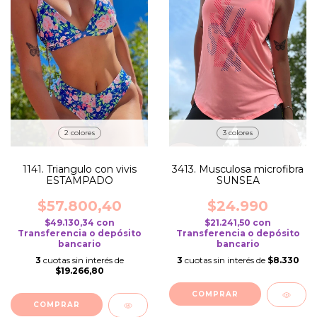
2 colores
3 colores
1141. Triangulo con vivis
3413. Musculosa microfibra
ESTAMPADO
SUNSEA
$57.800,40
$24.990
$49.130,34
con
$21.241,50
con
Transferencia o depósito
Transferencia o depósito
bancario
bancario
3
cuotas sin interés de
3
cuotas sin interés de
$8.330
$19.266,80
COMPRAR
COMPRAR