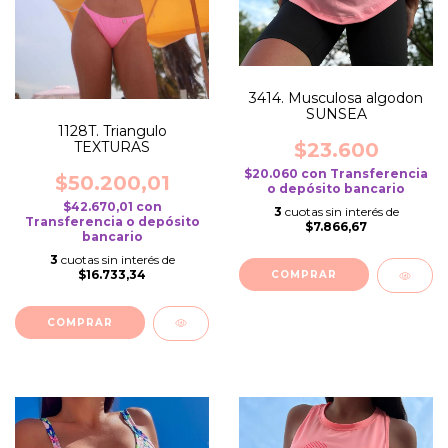
3414. Musculosa algodon
SUNSEA
1128T. Triangulo
TEXTURAS
$23.600
$20.060
con
Transferencia
$50.200,01
o depósito bancario
$42.670,01
con
3
cuotas sin interés de
Transferencia o depósito
$7.866,67
bancario
3
cuotas sin interés de
$16.733,34
COMPRAR
COMPRAR