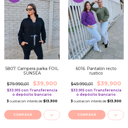
5807. Campera parka FOIL
6016. Pantalón recto
SUNSEA
rustico
$39.900
$39.900
$79.990,01
$49.990,01
$33.915
con
Transferencia
$33.915
con
Transferencia
o depósito bancario
o depósito bancario
3
cuotas sin interés de
$13.300
3
cuotas sin interés de
$13.300
COMPRAR
COMPRAR