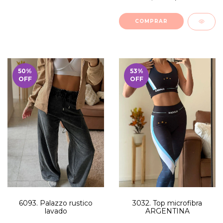
COMPRAR
50
%
53
%
OFF
OFF
6093. Palazzo rustico
3032. Top microfibra
lavado
ARGENTINA