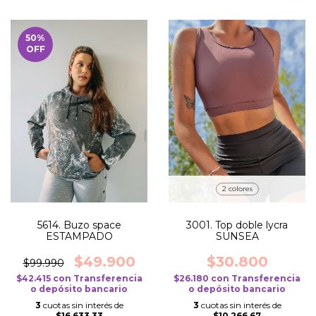
50
%
OFF
2 colores
5614. Buzo space
3001. Top doble lycra
ESTAMPADO
SUNSEA
$49.900
$30.800
$99.990
$42.415
con
Transferencia
$26.180
con
Transferencia
o depósito bancario
o depósito bancario
3
cuotas sin interés de
3
cuotas sin interés de
$16.633,33
$10.266,67