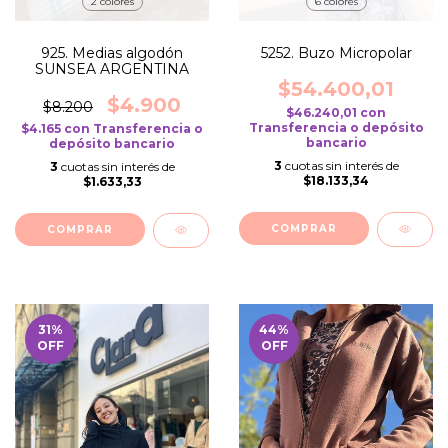
2 colores
6 colores
925. Medias algodón
5252. Buzo Micropolar
SUNSEA ARGENTINA
$54.400,01
$4.900
$8.200
$46.240,01
con
Transferencia o depósito
$4.165
con
Transferencia o
bancario
depósito bancario
3
cuotas sin interés de
3
cuotas sin interés de
$18.133,34
$1.633,33
COMPRAR
COMPRAR
31
%
44
%
OFF
OFF