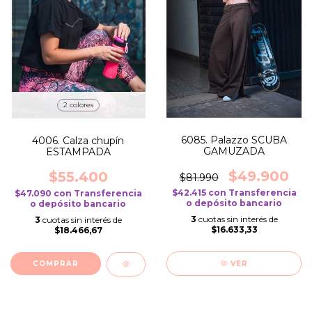
2 colores
6085. Palazzo SCUBA
4006. Calza chupín
GAMUZADA
ESTAMPADA
$49.900
$55.400
$81.990
$42.415
con
Transferencia
$47.090
con
Transferencia
o depósito bancario
o depósito bancario
3
cuotas sin interés de
3
cuotas sin interés de
$16.633,33
$18.466,67
COMPRAR
VER