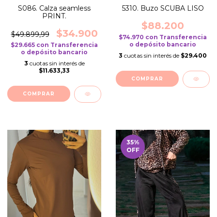
S086. Calza seamless
5310. Buzo SCUBA LISO
PRINT.
$88.200
$34.900
$49.899,99
$74.970
con
Transferencia
o depósito bancario
$29.665
con
Transferencia
o depósito bancario
3
cuotas sin interés de
$29.400
3
cuotas sin interés de
$11.633,33
COMPRAR
COMPRAR
35
%
OFF