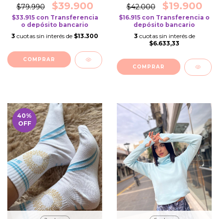
$39.900
$19.900
$79.990
$42.000
$33.915
con
Transferencia
$16.915
con
Transferencia o
o depósito bancario
depósito bancario
3
cuotas sin interés de
$13.300
3
cuotas sin interés de
$6.633,33
COMPRAR
COMPRAR
40
%
OFF