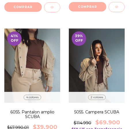
COMPRAR
COMPRAR
41
%
39
%
OFF
OFF
4 colores
2 colores
6055. Pantalon amplio
5055. Campera SCUBA
SCUBA
$69.900
$114.990
$39.900
$67.990,01