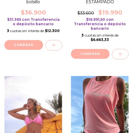
bolsillo
ESTAMPADO
$36.900
$19.990
$33.600
$31.365
con
Transferencia
$16.991,50
con
o depósito bancario
Transferencia o depósito
bancario
3
cuotas sin interés de
$12.300
3
cuotas sin interés de
$6.663,33
COMPRAR
COMPRAR