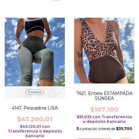
3 colores
7621. Entera ESTAMPADA
SUNSEA
4147. Pescadora LISA
$107.100
$91.035
con
Transferencia
$47.200,01
o depósito bancario
$40.120,01
con
3
cuotas sin interés de
$35.700
Transferencia o depósito
bancario