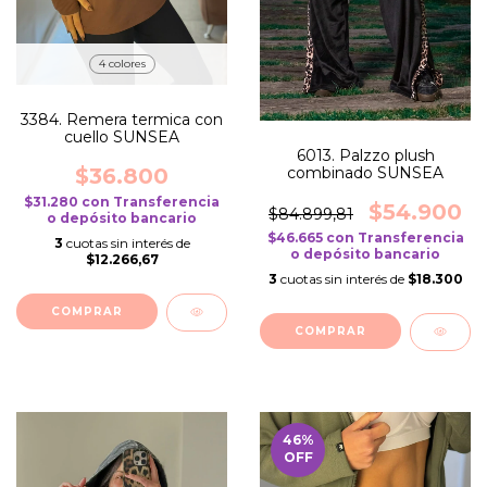
4 colores
3384. Remera termica con
cuello SUNSEA
6013. Palzzo plush
combinado SUNSEA
$36.800
$31.280
con
Transferencia
$54.900
$84.899,81
o depósito bancario
$46.665
con
Transferencia
3
cuotas sin interés de
o depósito bancario
$12.266,67
3
cuotas sin interés de
$18.300
COMPRAR
COMPRAR
46
%
OFF