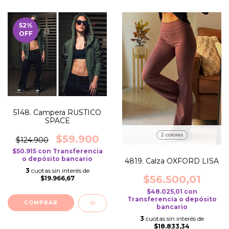
52
%
OFF
5148. Campera RUSTICO
SPACE
2 colores
$59.900
$124.900
$50.915
con
Transferencia
o depósito bancario
4819. Calza OXFORD LISA
3
cuotas sin interés de
$56.500,01
$19.966,67
$48.025,01
con
Transferencia o depósito
COMPRAR
bancario
3
cuotas sin interés de
$18.833,34