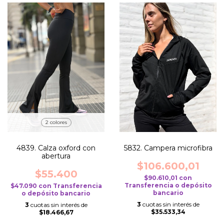
2 colores
4839. Calza oxford con
5832. Campera microfibra
abertura
$106.600,01
$55.400
$90.610,01
con
Transferencia o depósito
$47.090
con
Transferencia
bancario
o depósito bancario
3
cuotas sin interés de
3
cuotas sin interés de
$35.533,34
$18.466,67