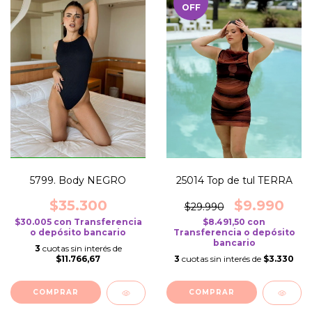
OFF
5799. Body NEGRO
25014 Top de tul TERRA
$35.300
$9.990
$29.990
$30.005
con
Transferencia
$8.491,50
con
o depósito bancario
Transferencia o depósito
bancario
3
cuotas sin interés de
$11.766,67
3
cuotas sin interés de
$3.330
COMPRAR
COMPRAR