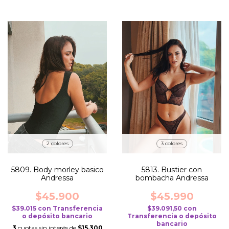
2 colores
3 colores
5809. Body morley basico
5813. Bustier con
Andressa
bombacha Andressa
$45.900
$45.990
$39.015
con
Transferencia
$39.091,50
con
o depósito bancario
Transferencia o depósito
bancario
3
cuotas sin interés de
$15.300