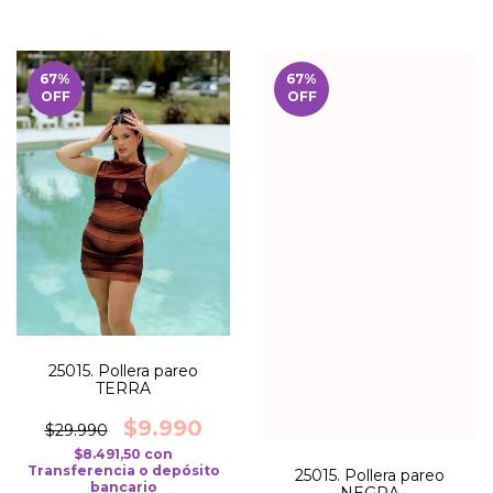
67
%
67
%
OFF
OFF
25015. Pollera pareo
TERRA
$9.990
$29.990
$8.491,50
con
Transferencia o depósito
25015. Pollera pareo
bancario
NEGRA