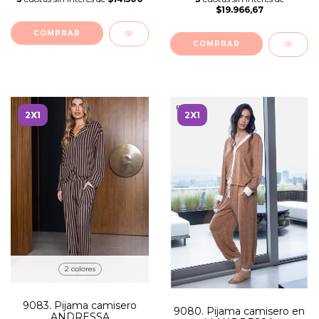
$19.966,67
COMPRAR
COMPRAR
2X1
2X1
2 colores
9083. Pijama camisero
9080. Pijama camisero en
ANDRESSA