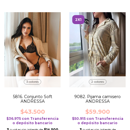
2X1
3 colores
2 colores
5816. Conjunto Soft
9082. Pijama camisero
ANDRESSA
ANDRESSA
$43.500
$59.900
$36.975
con
Transferencia
$50.915
con
Transferencia
o depósito bancario
o depósito bancario
3
cuotas sin interés de
$14.500
3
cuotas sin interés de