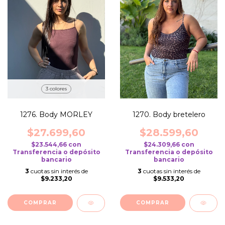
3 colores
1276. Body MORLEY
1270. Body bretelero
$27.699,60
$28.599,60
$23.544,66
con
$24.309,66
con
Transferencia o depósito
Transferencia o depósito
bancario
bancario
3
cuotas sin interés de
3
cuotas sin interés de
$9.233,20
$9.533,20
COMPRAR
COMPRAR