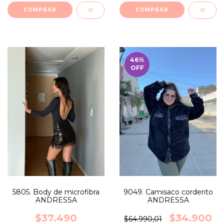
COMPRAR
COMPRAR
46
%
OFF
5805. Body de microfibra
9049. Camisaco corderito
ANDRESSA
ANDRESSA
$37.490
$34.900
$64.990,01