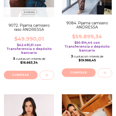
4 colores
9084. Pijama camisero
9072. Pijama camisero
ANDRESSA
raso ANDRESSA
$59.899,34
$49.990,01
$50.914,44
con
$42.491,51
con
Transferencia o depósito
Transferencia o depósito
bancario
bancario
3
cuotas sin interés de
3
cuotas sin interés de
$19.966,45
$16.663,34
COMPRAR
COMPRAR