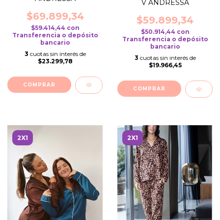
V ANDRESSA
$69.899,34
$59.899,34
$59.414,44
con
$50.914,44
con
Transferencia o depósito
Transferencia o depósito
bancario
bancario
3
cuotas sin interés de
3
cuotas sin interés de
$23.299,78
$19.966,45
COMPRAR
COMPRAR
2X1
2X1