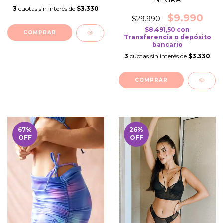
3
cuotas sin interés de
$3.330
$9.990
$29.990
$8.491,50
con
COMPRAR
Transferencia o depósito
bancario
3
cuotas sin interés de
$3.330
COMPRAR
67
%
26
%
OFF
OFF