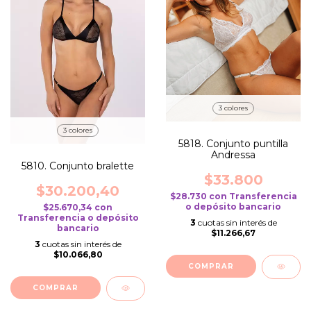
3 colores
3 colores
5818. Conjunto puntilla
Andressa
5810. Conjunto bralette
$33.800
$30.200,40
$28.730
con
Transferencia
o depósito bancario
$25.670,34
con
Transferencia o depósito
3
cuotas sin interés de
bancario
$11.266,67
3
cuotas sin interés de
$10.066,80
COMPRAR
COMPRAR