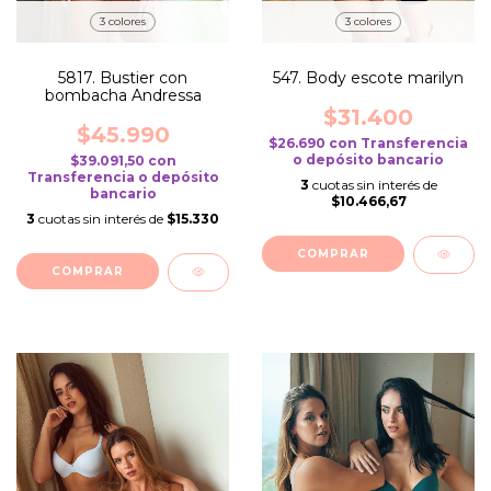
3 colores
3 colores
5817. Bustier con
547. Body escote marilyn
bombacha Andressa
$31.400
$45.990
$26.690
con
Transferencia
o depósito bancario
$39.091,50
con
Transferencia o depósito
3
cuotas sin interés de
bancario
$10.466,67
3
cuotas sin interés de
$15.330
COMPRAR
COMPRAR