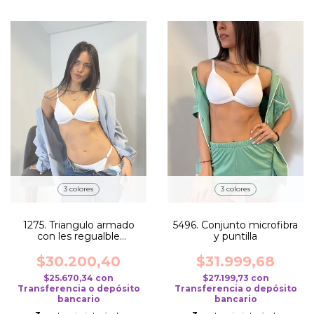
3 colores
3 colores
1275. Triangulo armado
5496. Conjunto microfibra
con les regualble
y puntilla
MORLEY
$30.200,40
$31.999,68
$25.670,34
con
$27.199,73
con
Transferencia o depósito
Transferencia o depósito
bancario
bancario