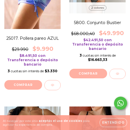
2 colores
5800. Conjunto Bustier
$49.990
$68.000,40
25017. Pollera pareo AZUL
$42.491,50
con
Transferencia o depósito
$9.990
bancario
$29.990
3
cuotas sin interés de
$8.491,50
con
$16.663,33
Transferencia o depósito
bancario
3
cuotas sin interés de
$3.330
COMPRAR
COMPRAR
Al navegar por este sitio
aceptás el uso de cookies
para
ENTENDIDO
agilizar tu experiencia de compra.