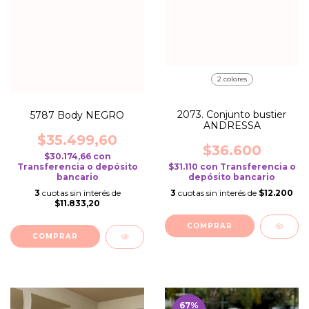
2 colores
2073. Conjunto bustier
5787 Body NEGRO
ANDRESSA
$35.499,60
$36.600
$30.174,66
con
$31.110
con
Transferencia o
Transferencia o depósito
depósito bancario
bancario
3
cuotas sin interés de
$12.200
3
cuotas sin interés de
$11.833,20
COMPRAR
COMPRAR
67
%