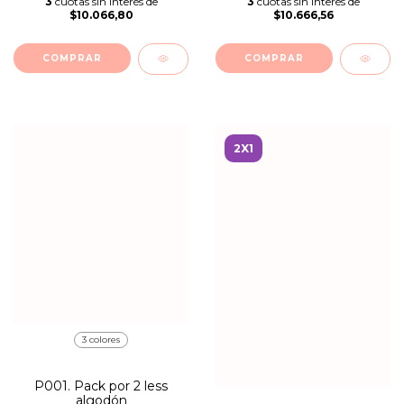
3
cuotas sin interés de
3
cuotas sin interés de
$10.066,80
$10.666,56
COMPRAR
COMPRAR
2X1
3 colores
P001. Pack por 2 less
algodón