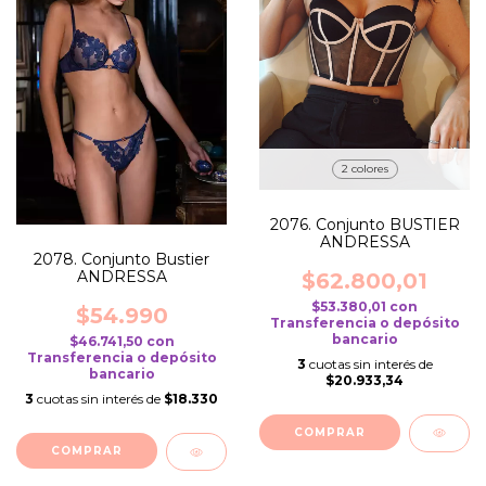
2 colores
2076. Conjunto BUSTIER
ANDRESSA
2078. Conjunto Bustier
ANDRESSA
$62.800,01
$53.380,01
con
$54.990
Transferencia o depósito
bancario
$46.741,50
con
Transferencia o depósito
3
cuotas sin interés de
bancario
$20.933,34
3
cuotas sin interés de
$18.330
COMPRAR
COMPRAR