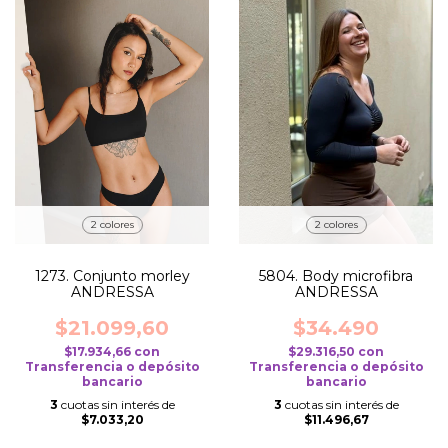
2 colores
2 colores
1273. Conjunto morley
5804. Body microfibra
ANDRESSA
ANDRESSA
$21.099,60
$34.490
$17.934,66
con
$29.316,50
con
Transferencia o depósito
Transferencia o depósito
bancario
bancario
3
cuotas sin interés de
3
cuotas sin interés de
$7.033,20
$11.496,67