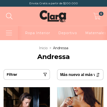
Envíos Gratis a partir de $200.000
0
Ropa Interior
Deportivo
Maternales
Inicio
>
Andressa
Andressa
Filtrar