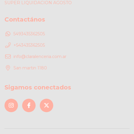
SUPER LIQUIDACION AGOSTO
Contactános
5493435362505
+543435362505
info@claralenceria.com.ar
San martin 1180
Sigamos conectados