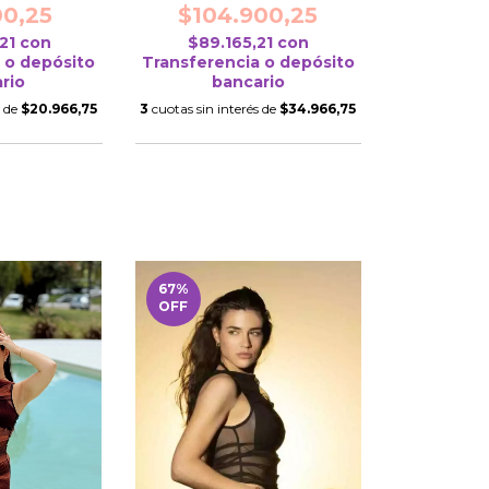
00,25
$104.900,25
,21
con
$89.165,21
con
 o depósito
Transferencia o depósito
rio
bancario
s de
$20.966,75
3
cuotas sin interés de
$34.966,75
67
%
OFF