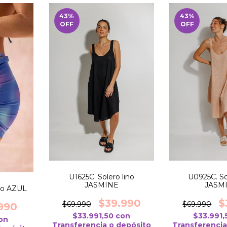
43
%
43
%
OFF
OFF
U1625C. Solero lino
U0925C. So
JASMINE
JASM
reo AZUL
$39.990
$
$69.990
$69.990
990
$33.991,50
con
$33.991
on
Transferencia o depósito
Transferencia