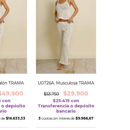
alón TRAMA
U0726A. Musculosa TRAMA
$49.900
$29.900
$53.750
5
con
$25.415
con
 o depósito
Transferencia o depósito
rio
bancario
s de
$16.633,33
3
cuotas sin interés de
$9.966,67