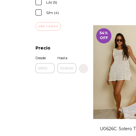
L/xl (5)
S/m (4)
VER TODOS
54
%
OFF
Precio
Desde
Hasta
U0626C. Solero