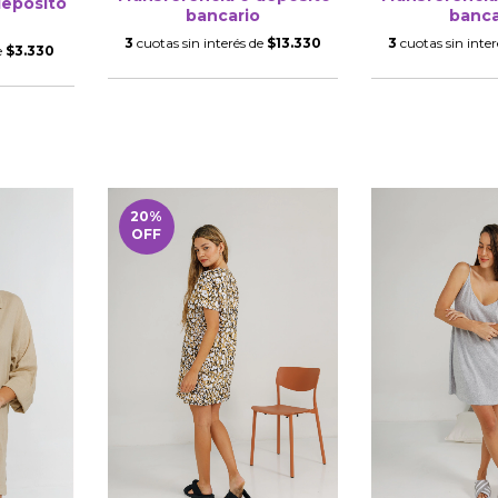
depósito
bancario
banca
3
cuotas sin interés de
$13.330
3
cuotas sin inte
e
$3.330
20
%
OFF