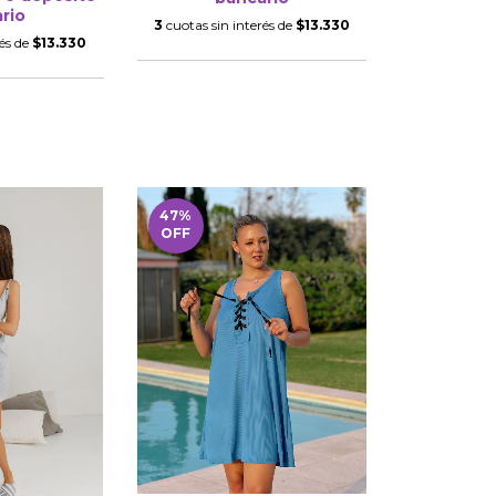
rio
3
cuotas sin interés de
$13.330
rés de
$13.330
47
%
OFF