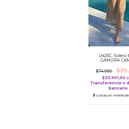
U425C. Solero t
GAMORA CA
$39
$74.990
$33.991,50
Transferencia o 
bancario
3
cuotas sin interés d