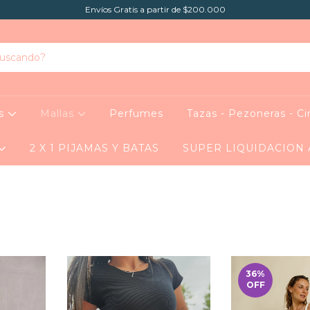
Envíos Gratis a partir de $200.000
as
Mallas
Perfumes
Tazas - Pezoneras - Ci
2 X 1 PIJAMAS Y BATAS
SUPER LIQUIDACION
36
%
OFF