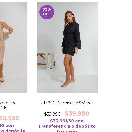
33
%
OFF
lero lino
U1425C. Camisa JASMINE
INE
$39.990
$59.990
39.990
$33.991,50
con
,50
con
Transferencia o depósito
 o depósito
bancario