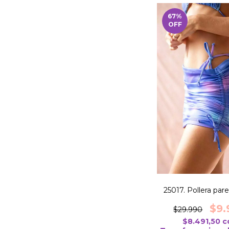
67
%
OFF
25017. Pollera pa
$9.
$29.990
$8.491,50
c