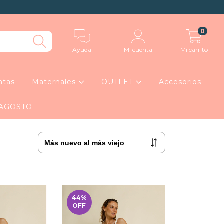
0
Ayuda
Mi cuenta
Mi carrito
ntas
Maternales
OUTLET
Accesorios
 AGOSTO
44
%
OFF