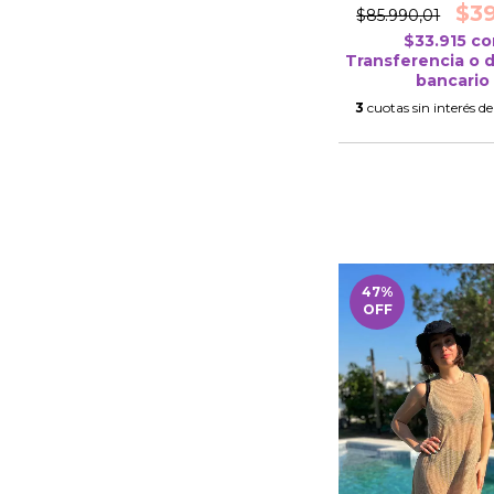
$3
$85.990,01
$33.915
co
Transferencia o 
bancario
3
cuotas sin interés d
47
%
OFF