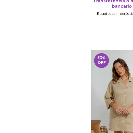
Transferencia o 
bancario
3
cuotas sin interés d
33
%
OFF