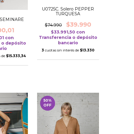
U0725C. Solero PEPPER
TURQUESA
o SEMINARE
$39.990
$74.990
00,01
$33.991,50
con
Transferencia o depósito
,01
con
bancario
 o depósito
rio
3
cuotas sin interés de
$13.330
s de
$15.333,34
50
%
OFF