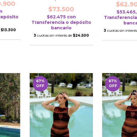
9.900
$62.9
$73.500
n
$53.465
depósito
$62.475
con
Transferencia
Transferencia o depósito
banca
bancario
e
$13.300
3
cuotas sin interé
3
cuotas sin interés de
$24.500
67
%
67
%
OFF
OFF