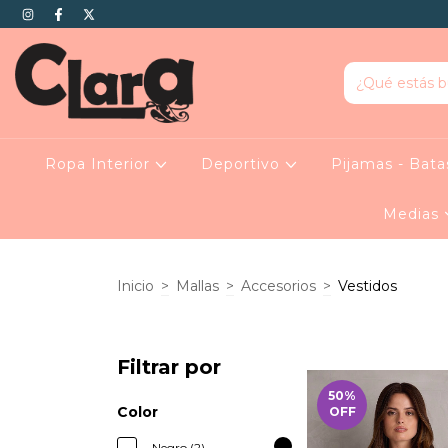
Ropa Interior
Deportivo
Pijamas - Bat
Medias
Inicio
>
Mallas
>
Accesorios
>
Vestidos
Filtrar por
50
%
Color
OFF
Negro (2)