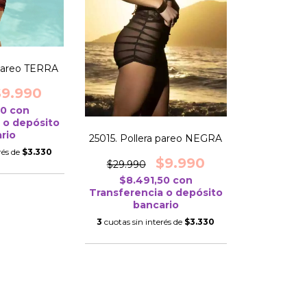
 pareo TERRA
$9.990
50
con
 o depósito
rio
25015. Pollera pareo NEGRA
rés de
$3.330
$9.990
$29.990
$8.491,50
con
Transferencia o depósito
bancario
3
cuotas sin interés de
$3.330