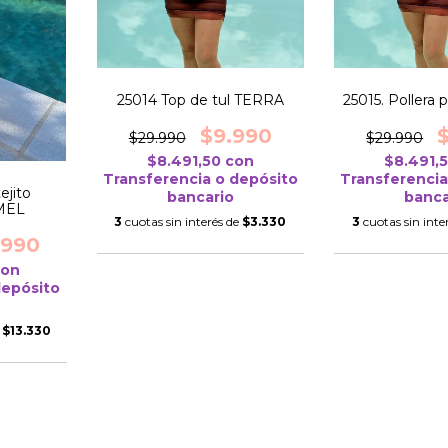
25014 Top de tul TERRA
25015. Pollera
$9.990
$29.990
$29.990
$8.491,50
con
$8.491,
Transferencia o depósito
Transferencia
ejito
bancario
banca
MEL
3
cuotas sin interés de
$3.330
3
cuotas sin inte
.990
con
depósito
e
$13.330