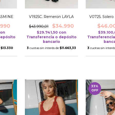
JASMINE
V1925C. Remeron LAYLA
V0725. Soler
.990
$34.990
$46.0
$43.990,01
con
$29.741,50
con
$39.100
depósito
Transferencia o depósito
Transferencia
bancario
banca
e
$13.330
3
cuotas sin interés de
$11.663,33
3
cuotas sin interé
33
%
OFF