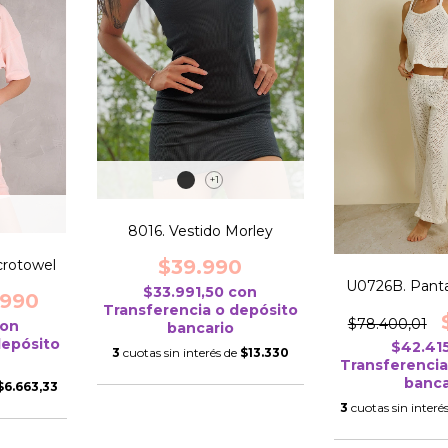
+1
8016. Vestido Morley
$39.990
crotowel
U0726B. Pant
$33.991,50
con
.990
Transferencia o depósito
$78.400,01
on
bancario
depósito
$42.41
3
cuotas sin interés de
$13.330
Transferencia
banca
$6.663,33
3
cuotas sin interé