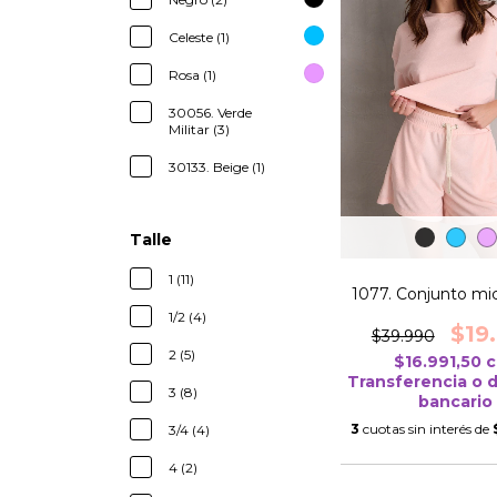
Celeste (1)
Rosa (1)
30056. Verde
Militar (3)
30133. Beige (1)
Talle
1 (11)
1077. Conjunto mi
1/2 (4)
$19
$39.990
2 (5)
$16.991,50
c
Transferencia o 
3 (8)
bancario
3
cuotas sin interés de
3/4 (4)
4 (2)