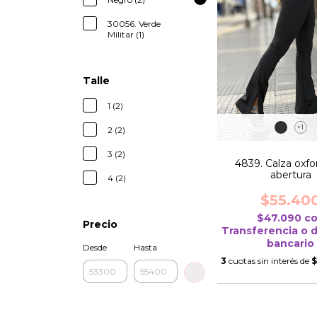
30056. Verde
Militar (1)
Talle
1 (2)
+1
2 (2)
3 (2)
4839. Calza oxfo
abertura
4 (2)
$55.40
$47.090
c
Precio
Transferencia o 
bancario
Desde
Hasta
3
cuotas sin interés de
$