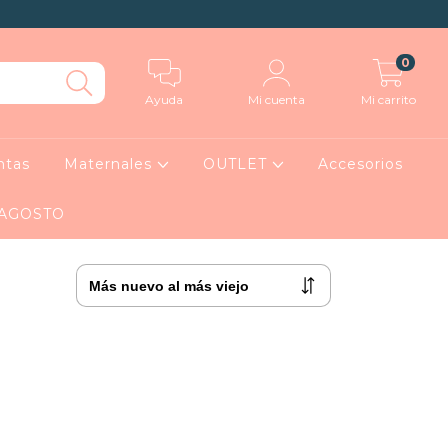
0
Ayuda
Mi cuenta
Mi carrito
ntas
Maternales
OUTLET
Accesorios
 AGOSTO