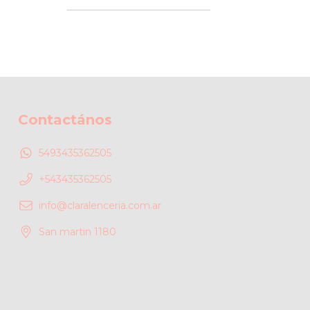
Contactános
5493435362505
+543435362505
info@claralenceria.com.ar
San martin 1180