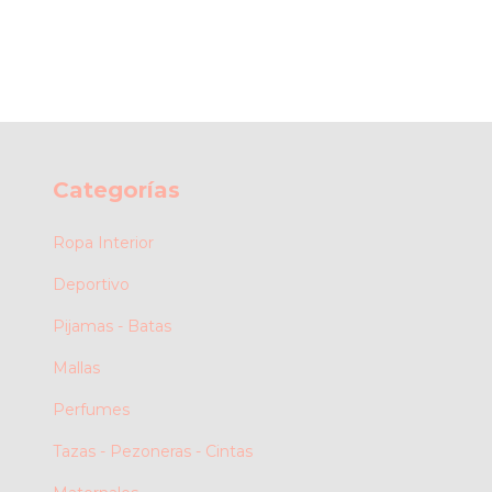
Categorías
Ropa Interior
Deportivo
Pijamas - Batas
Mallas
Perfumes
Tazas - Pezoneras - Cintas