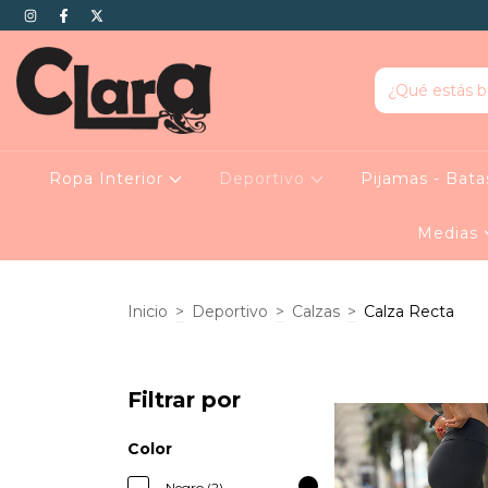
Ropa Interior
Deportivo
Pijamas - Bat
Medias
Inicio
>
Deportivo
>
Calzas
>
Calza Recta
Filtrar por
Color
Negro (2)