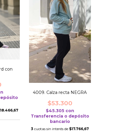
rd con
0
on
4009. Calza recta NEGRA
depósito
$53.300
18.466,67
$45.305
con
Transferencia o depósito
bancario
3
cuotas sin interés de
$17.766,67