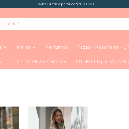
Envíos Gratis a partir de $200.000
as
Mallas
Perfumes
Tazas - Pezoneras - Ci
2 X 1 PIJAMAS Y BATAS
SUPER LIQUIDACION