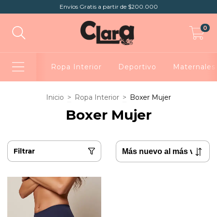
Envíos Gratis a partir de $200.000
0
Ropa Interior
Deportivo
Maternales
Inicio
>
Ropa Interior
>
Boxer Mujer
Boxer Mujer
Filtrar