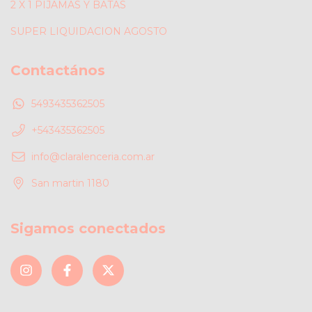
2 X 1 PIJAMAS Y BATAS
SUPER LIQUIDACION AGOSTO
Contactános
5493435362505
+543435362505
info@claralenceria.com.ar
San martin 1180
Sigamos conectados