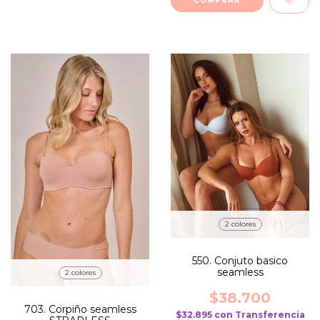
COMPRAR
2 colores
550. Conjuto basico
seamless
2 colores
$38.700
703. Corpiño seamless
$32.895
con
Transferencia