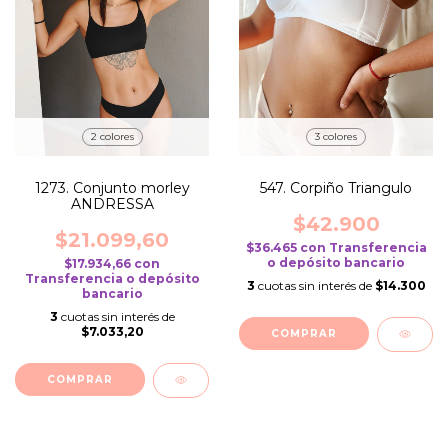
2 colores
3 colores
1273. Conjunto morley
547. Corpiño Triangulo
ANDRESSA
$42.900
$21.099,60
$36.465
con
Transferencia
o depósito bancario
$17.934,66
con
Transferencia o depósito
3
cuotas sin interés de
$14.300
bancario
3
cuotas sin interés de
$7.033,20
COMPRAR
COMPRAR