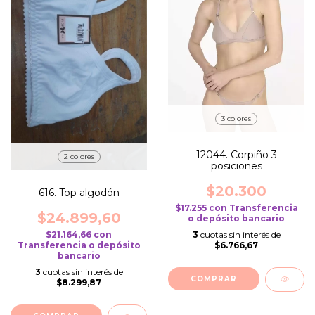
3 colores
12044. Corpiño 3
2 colores
posiciones
$20.300
616. Top algodón
$17.255
con
Transferencia
$24.899,60
o depósito bancario
3
cuotas sin interés de
$21.164,66
con
$6.766,67
Transferencia o depósito
bancario
3
cuotas sin interés de
COMPRAR
$8.299,87