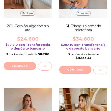
3 colores
3 colores
201. Corpiño algodon sin
61. Triangulo armado
aro
microfibra
$24.600
$34.600
$20.910
con
Transferencia
$29.410
con
Transferencia
o depósito bancario
o depósito bancario
3
cuotas sin interés de
$8.200
3
cuotas sin interés de
$11.533,33
COMPRAR
COMPRAR