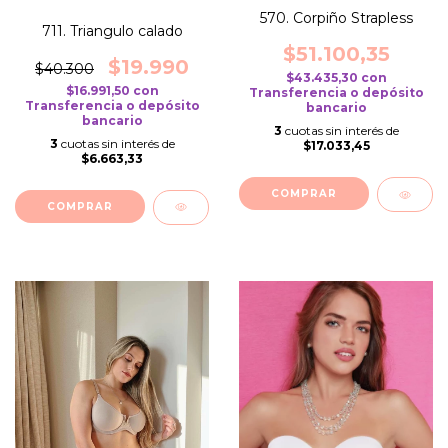
570. Corpiño Strapless
711. Triangulo calado
$51.100,35
$19.990
$40.300
$43.435,30
con
$16.991,50
con
Transferencia o depósito
Transferencia o depósito
bancario
bancario
3
cuotas sin interés de
3
cuotas sin interés de
$17.033,45
$6.663,33
COMPRAR
COMPRAR