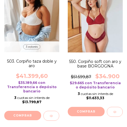
3 colores
503. Corpiño taza doble y
550. Corpiño soft con aro y
aro
base BORGOGNA
$41.399,60
$34.900
$51.599,87
$35.189,66
con
$29.665
con
Transferencia
Transferencia o depósito
o depósito bancario
bancario
3
cuotas sin interés de
3
cuotas sin interés de
$11.633,33
$13.799,87
COMPRAR
COMPRAR