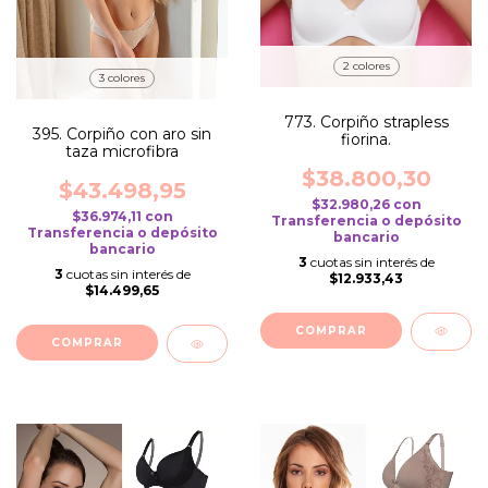
2 colores
3 colores
773. Corpiño strapless
395. Corpiño con aro sin
fiorina.
taza microfibra
$38.800,30
$43.498,95
$32.980,26
con
$36.974,11
con
Transferencia o depósito
Transferencia o depósito
bancario
bancario
3
cuotas sin interés de
3
cuotas sin interés de
$12.933,43
$14.499,65
COMPRAR
COMPRAR