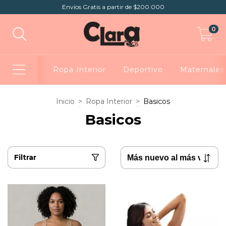
Envíos Gratis a partir de $200.000
0
Ropa Interior
Deportivo
Maternales
Inicio
>
Ropa Interior
>
Basicos
Basicos
Filtrar