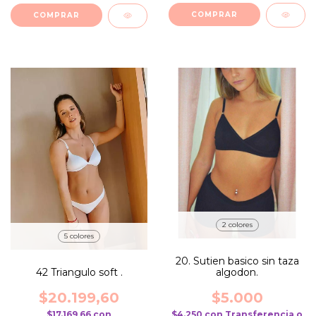
COMPRAR
COMPRAR
2 colores
5 colores
20. Sutien basico sin taza
algodon.
42 Triangulo soft .
$5.000
$20.199,60
$4.250
con
Transferencia o
$17.169,66
con