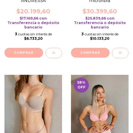
ANDRESSA
microfibra
$20.199,60
$30.399,60
$17.169,66
con
$25.839,66
con
Transferencia o depósito
Transferencia o depósito
bancario
bancario
3
cuotas sin interés de
3
cuotas sin interés de
$6.733,20
$10.133,20
COMPRAR
COMPRAR
58
%
OFF