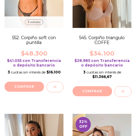
3 colores
552. Corpiño soft con
545. Corpiño triangulo
puntilla
COFFE
$48.300
$34.100
$41.055
con
Transferencia
$28.985
con
Transferencia
o depósito bancario
o depósito bancario
3
cuotas sin interés de
$16.100
3
cuotas sin interés de
$11.366,67
COMPRAR
COMPRAR
32
%
OFF