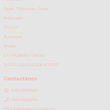
Tazas - Pezoneras - Cintas
Maternales
OUTLET
Accesorios
Medias
2 X 1 PIJAMAS Y BATAS
SUPER LIQUIDACION AGOSTO
Contactános
5493435362505
+543435362505
info@claralenceria.com.ar