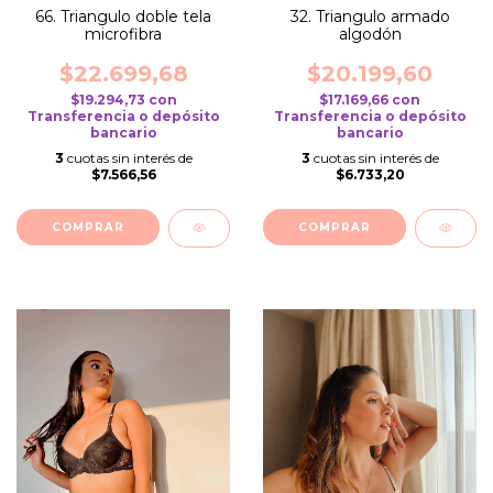
66. Triangulo doble tela
32. Triangulo armado
microfibra
algodón
$22.699,68
$20.199,60
$19.294,73
con
$17.169,66
con
Transferencia o depósito
Transferencia o depósito
bancario
bancario
3
cuotas sin interés de
3
cuotas sin interés de
$7.566,56
$6.733,20
COMPRAR
COMPRAR