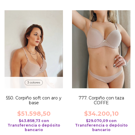
3 colores
777. Corpiño con taza
550. Corpiño soft con aro y
COFFE
base
$34.200,10
$51.598,50
$29.070,09
con
$43.858,73
con
Transferencia o depósito
Transferencia o depósito
bancario
bancario