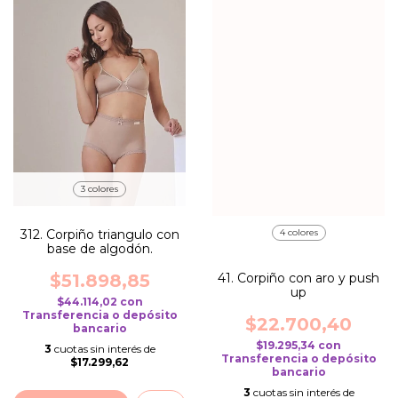
3 colores
312. Corpiño triangulo con
4 colores
base de algodón.
$51.898,85
41. Corpiño con aro y push
up
$44.114,02
con
Transferencia o depósito
$22.700,40
bancario
$19.295,34
con
3
cuotas sin interés de
Transferencia o depósito
$17.299,62
bancario
3
cuotas sin interés de