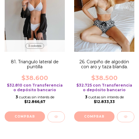
3 colores
81. Triangulo lateral de
26. Corpiño de algodón
puntilla
con aro y taza blanda.
$38.600
$38.500
$32.810
con
Transferencia
$32.725
con
Transferencia
o depósito bancario
o depósito bancario
3
cuotas sin interés de
3
cuotas sin interés de
$12.866,67
$12.833,33
COMPRAR
COMPRAR