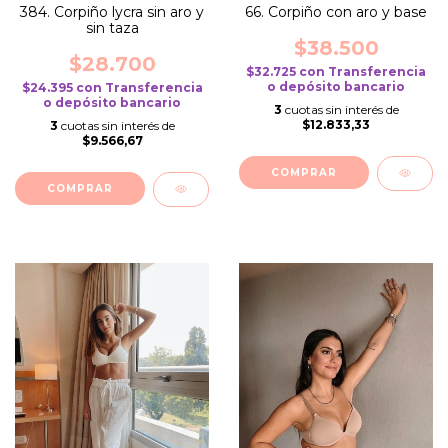
384. Corpiño lycra sin aro y
66. Corpiño con aro y base
sin taza
$38.500
$28.700
$32.725
con
Transferencia
o depósito bancario
$24.395
con
Transferencia
o depósito bancario
3
cuotas sin interés de
$12.833,33
3
cuotas sin interés de
$9.566,67
COMPRAR
COMPRAR