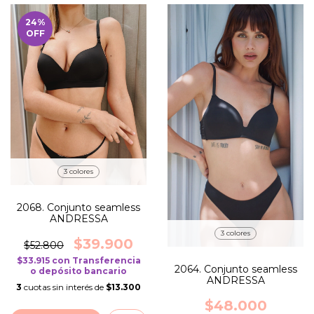
24
%
OFF
3 colores
2068. Conjunto seamless
ANDRESSA
3 colores
$39.900
$52.800
$33.915
con
Transferencia
2064. Conjunto seamless
o depósito bancario
ANDRESSA
3
cuotas sin interés de
$13.300
$48.000