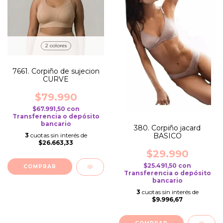
2 colores
7661. Corpiño de sujecion
CURVE
$79.990
$67.991,50
con
Transferencia o depósito
bancario
380. Corpiño jacard
3
cuotas sin interés de
BASICO
$26.663,33
$29.990
$25.491,50
con
COMPRAR
Transferencia o depósito
bancario
3
cuotas sin interés de
$9.996,67