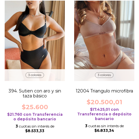
3 colores
3 colores
12004 Triangulo microfibra
394. Sutien con aro y sin
taza básico
$20.500,01
$25.600
$17.425,01
con
Transferencia o depósito
$21.760
con
Transferencia
bancario
o depósito bancario
3
cuotas sin interés de
3
cuotas sin interés de
$6.833,34
$8.533,33