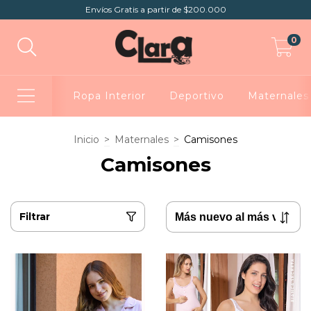
Envíos Gratis a partir de $200.000
0
Ropa Interior
Deportivo
Maternales
Inicio
>
Maternales
>
Camisones
Camisones
Filtrar