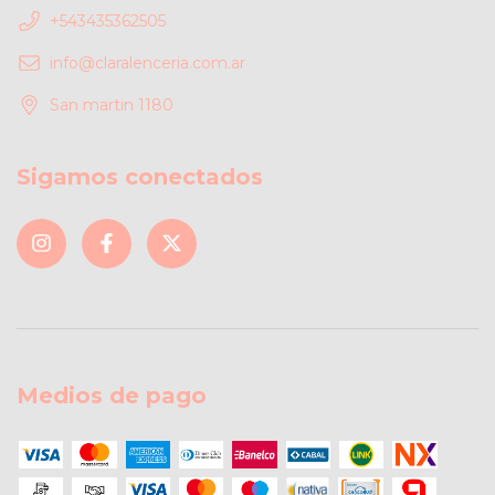
+543435362505
info@claralenceria.com.ar
San martin 1180
Sigamos conectados
Medios de pago