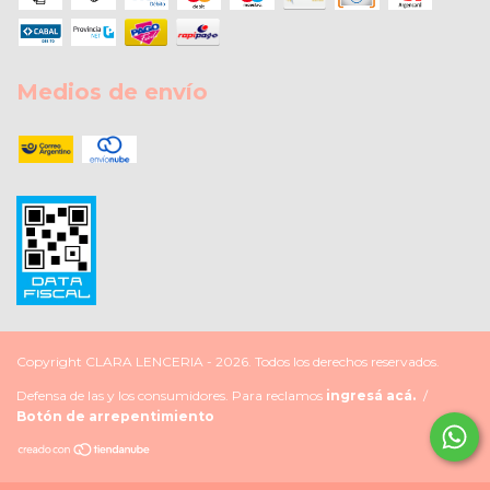
Medios de envío
Copyright CLARA LENCERIA - 2026. Todos los derechos reservados.
Defensa de las y los consumidores. Para reclamos
ingresá acá.
/
Botón de arrepentimiento