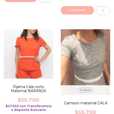
COMPRAR
Pijama Cala corto
3 colores
Maternal NARANJA
$55.700
Camison maternal CALA
$47.345
con
Transferencia
o depósito bancario
$55.700