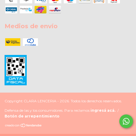
Medios de envío
Copyright CLARA LENCERIA - 2026. Todos los derechos reservados.
Defensa de las y los consumidores. Para reclamos
ingresá acá.
/
Botón de arrepentimiento