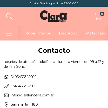
Envíos Gratis a partir de $200.000
0
Ropa Interior
Deportivo
Maternales
Contacto
horarios de atención telefónica - lunes a viernes de 09 a 12 y
de 17 a 20hs
5493435362505
+543435362505
info@claralenceria.com.ar
San martin 1180