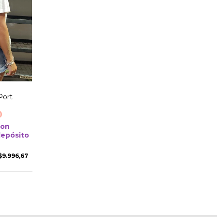
Port
0
con
depósito
$9.996,67