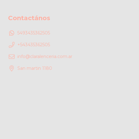
Contactános
5493435362505
+543435362505
info@claralenceria.com.ar
San martin 1180