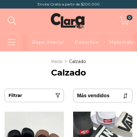
Envíos Gratis a partir de $200.000
0
Ropa Interior
Deportivo
Maternales
Inicio
>
Calzado
Calzado
Filtrar