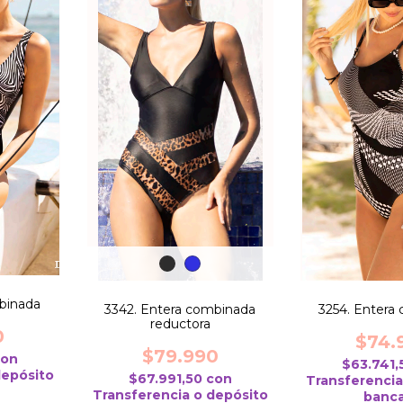
mbinada
3342. Entera combinada
3254. Entera
reductora
0
$74.
$79.990
con
$63.741
depósito
$67.991,50
con
Transferencia
Transferencia o depósito
banca