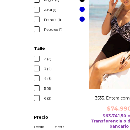
Azul (1)
Francia (1)
Petroleo (1)
Talle
2 (2)
3 (4)
4 (6)
5 (6)
3535. Entera co
6 (2)
$74.99
$63.741,50
Precio
Transferencia o 
bancario
Desde
Hasta