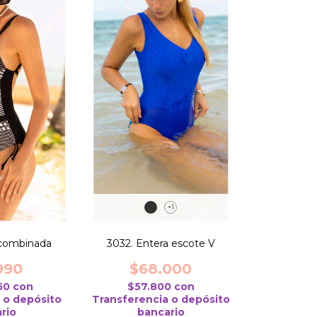
+1
 combinada
3032. Entera escote V
990
$68.000
,50
con
$57.800
con
 o depósito
Transferencia o depósito
rio
bancario