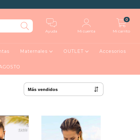
0
Ayuda
Mi cuenta
Mi carrito
ntas
Maternales
OUTLET
Accesorios
 AGOSTO