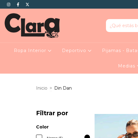
Ropa Interior
Deportivo
Pijamas - Bat
Medias
Inicio
>
Din Dan
Filtrar por
Color
Negro (5)