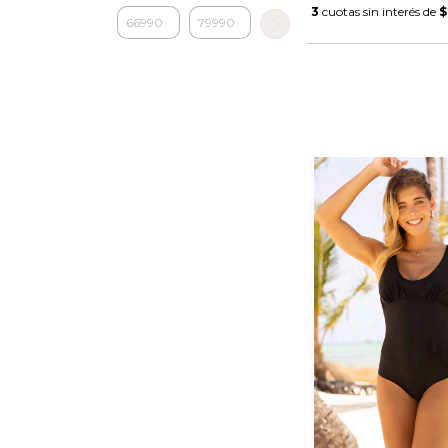
3
cuotas sin interés de
$