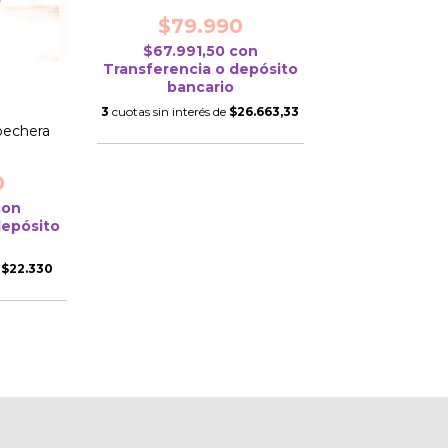
$79.990
$67.991,50
con
Transferencia o depósito
bancario
3
cuotas sin interés de
$26.663,33
pechera
0
con
depósito
e
$22.330