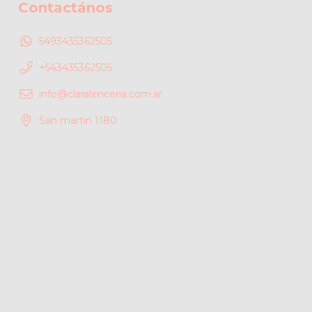
Contactános
5493435362505
+543435362505
info@claralenceria.com.ar
San martin 1180