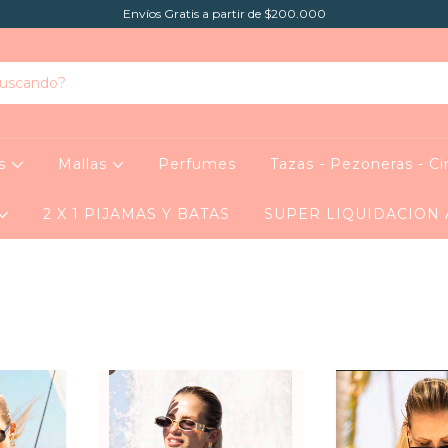
Envíos Gratis a partir de $200.000
as
Mallas
Perfumes
Tazas - Pezoneras - Ci
2 X 1 PIJAMAS Y BATAS
SUPER LIQUIDACION