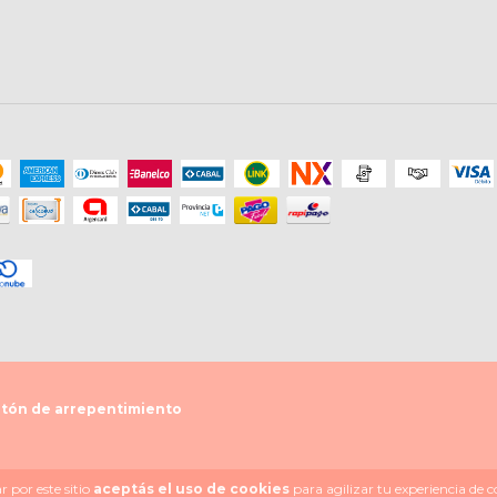
tón de arrepentimiento
 por este sitio
aceptás el uso de cookies
para agilizar tu experiencia de 