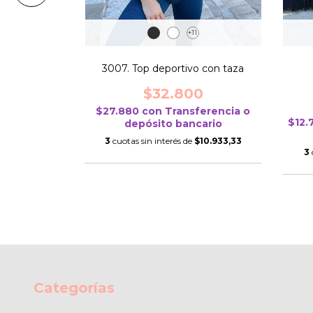
+11
frisada
3007. Top deportivo con taza
9.900
$32.800
ferencia o
$27.880
con
Transferencia o
$12.
cario
depósito bancario
$16.633,33
3
cuotas sin interés de
$10.933,33
3
Categorías