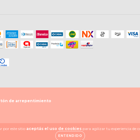
tón de arrepentimiento
 por este sitio
aceptás el uso de cookies
para agilizar tu experiencia de 
ENTENDIDO