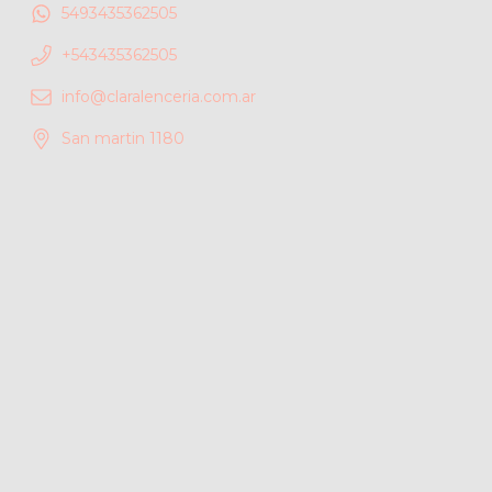
5493435362505
+543435362505
info@claralenceria.com.ar
San martin 1180