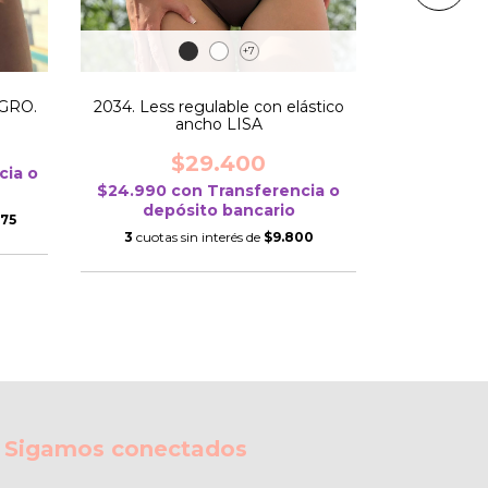
+7
5034. C
EGRO.
2034. Less regulable con elástico
ancho LISA
$79.89
$42.415
c
$29.400
depó
cia o
$24.990
con
Transferencia o
3
cuotas si
depósito bancario
,75
3
cuotas sin interés de
$9.800
Sigamos conectados