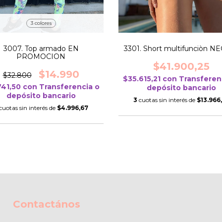
3 colores
3007. Top armado EN
3301. Short multifunciòn N
PROMOCION
$41.900,25
$14.990
$32.800
$35.615,21
con
Transferen
741,50
con
Transferencia o
depósito bancario
depósito bancario
3
cuotas sin interés de
$13.966
cuotas sin interés de
$4.996,67
Contactános