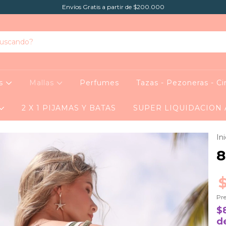
Envíos Gratis a partir de $200.000
as
Mallas
Perfumes
Tazas - Pezoneras - Ci
2 X 1 PIJAMAS Y BATAS
SUPER LIQUIDACION
Ini
8
Pre
$
d