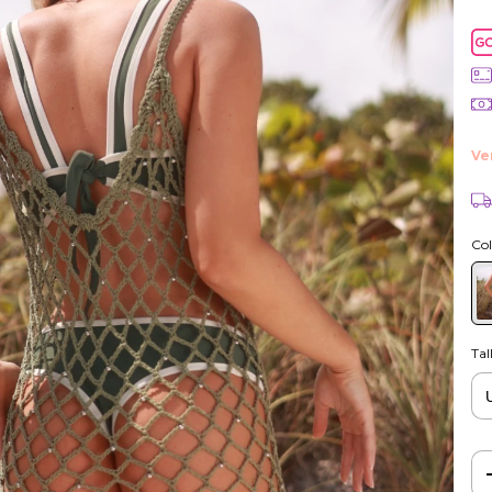
Col
Tal