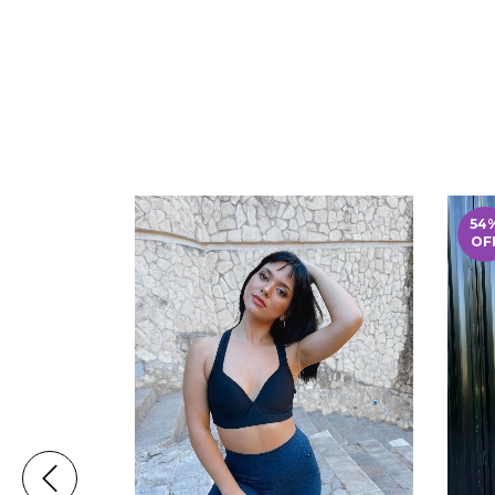
54
OF