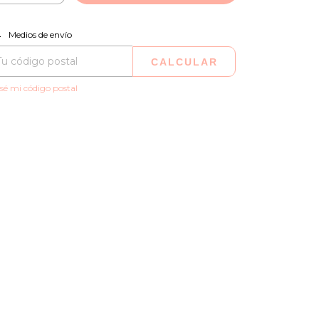
CAMBIAR CP
regas para el CP:
Medios de envío
CALCULAR
sé mi código postal