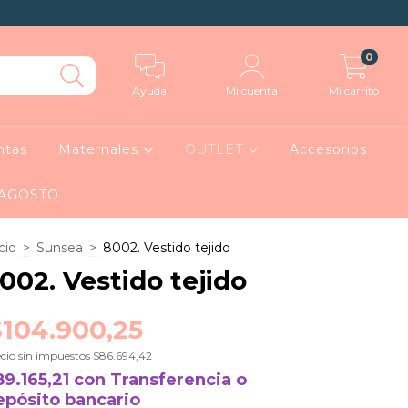
0
Ayuda
Mi cuenta
Mi carrito
ntas
Maternales
OUTLET
Accesorios
 AGOSTO
cio
>
Sunsea
>
8002. Vestido tejido
002. Vestido tejido
$104.900,25
cio sin impuestos
$86.694,42
89.165,21
con
Transferencia o
epósito bancario