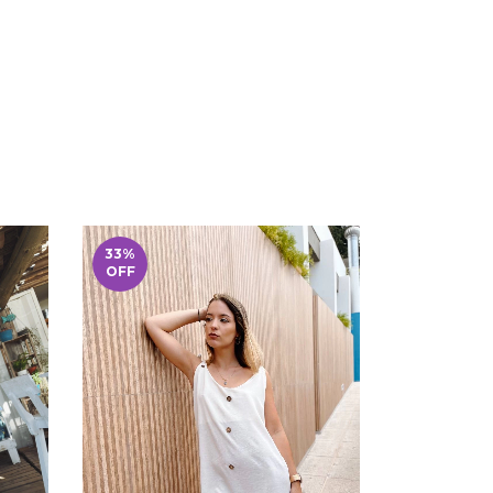
33
%
50
%
OFF
OFF