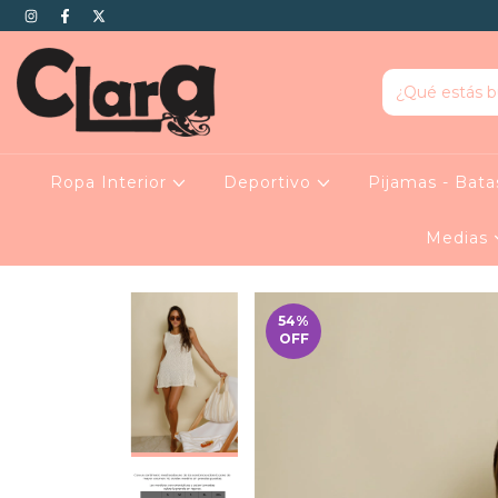
Ropa Interior
Deportivo
Pijamas - Bat
Medias
54
%
OFF