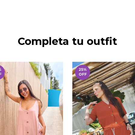
Completa tu outfit
%
25
%
F
OFF