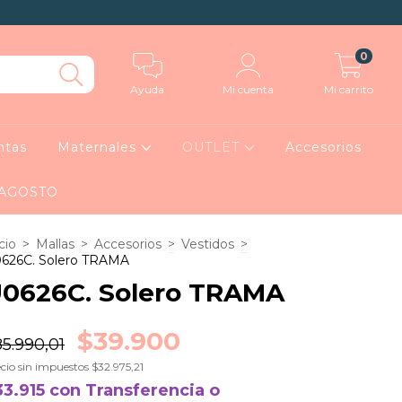
0
Ayuda
Mi cuenta
Mi carrito
ntas
Maternales
OUTLET
Accesorios
 AGOSTO
cio
>
Mallas
>
Accesorios
>
Vestidos
>
626C. Solero TRAMA
0626C. Solero TRAMA
$39.900
5.990,01
cio sin impuestos
$32.975,21
33.915
con
Transferencia o