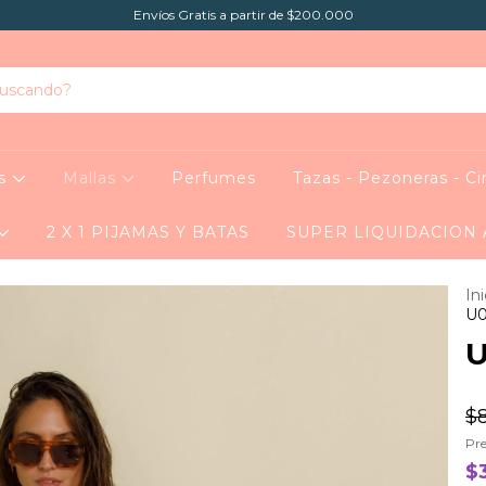
Envíos Gratis a partir de $200.000
as
Mallas
Perfumes
Tazas - Pezoneras - Ci
2 X 1 PIJAMAS Y BATAS
SUPER LIQUIDACION
Ini
U0
U
$8
Pre
$