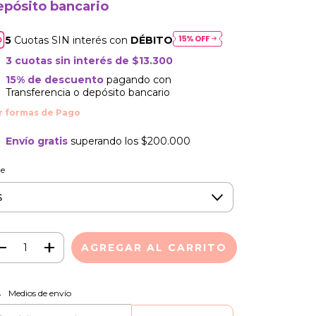
epósito bancario
Cuotas SIN interés con
DÉBITO
3
cuotas sin interés de
$13.300
15% de descuento
pagando con
Transferencia o depósito bancario
Envío gratis
superando los
$200.000
le
CAMBIAR CP
regas para el CP:
Medios de envío