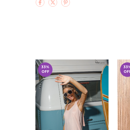
33
%
33
OFF
OF