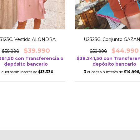
U2323C. Conjunto GAZAN
3123C. Vestido ALONDRA
$44.990
$39.990
$59.990
$59.990
$38.241,50
con
Transferen
991,50
con
Transferencia o
depósito bancario
depósito bancario
3
cuotas sin interés de
$14.996
3
cuotas sin interés de
$13.330