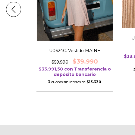
U
U0624C. Vestido MAINE
SERENA
$33.
$39.990
$59.990
0
$33.991,50
con
Transferencia o
erencia o
depósito bancario
cario
3
cuotas sin interés de
$13.330
$14.166,67