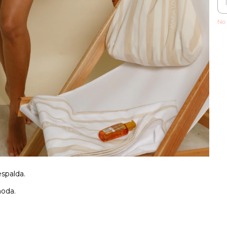
No 
espalda.
 moda.