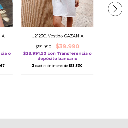
IA
U2123C. Vestido GAZANIA
$39.990
$59.990
U0124C
cia o
$33.991,50
con
Transferencia o
$69.9
depósito bancario
$29.741,5
,67
3
cuotas sin interés de
$13.330
depó
3
cuotas s