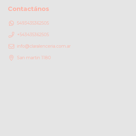
Contactános
5493435362505
+543435362505
info@claralenceria.com.ar
San martin 1180