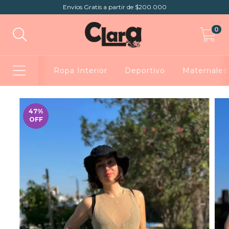
Envíos Gratis a partir de $200.000
0
Ropa Interior
Deportivo
Maternales
47
%
OFF