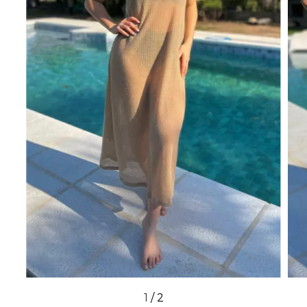
1
/
2