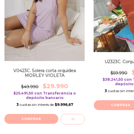
U2323C. Conj
V0423C. Solera corta orquídea
$59.990
MORLEY VIOLETA
$38.241,50
con
depósito
$29.990
$49.990
3
cuotas sin inte
$25.491,50
con
Transferencia o
depósito bancario
3
cuotas sin interés de
$9.996,67
COMPRAR
COMPRAR