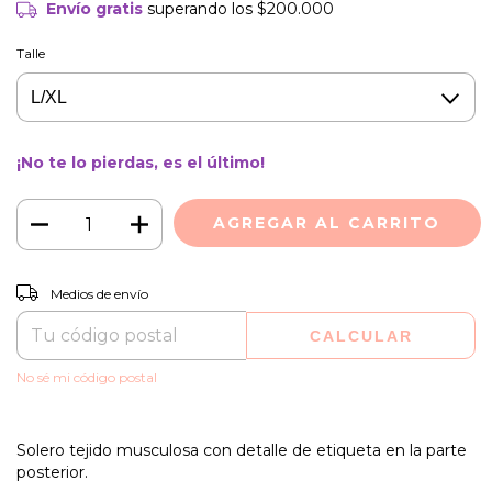
Envío gratis
superando los
$200.000
Talle
¡No te lo pierdas, es el último!
CAMBIAR CP
Entregas para el CP:
Medios de envío
CALCULAR
No sé mi código postal
Solero tejido musculosa con detalle de etiqueta en la parte
posterior.